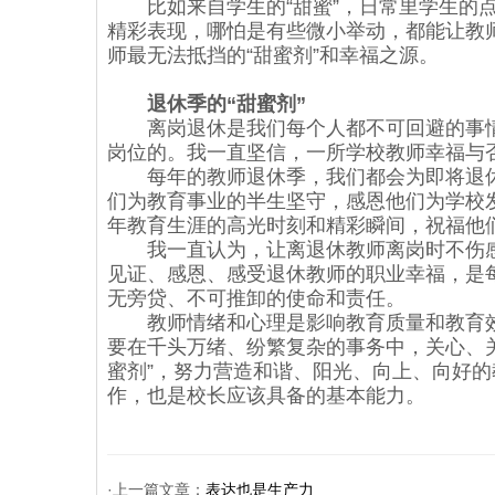
比如来自学生的“甜蜜”，日常里学生的点
精彩表现，哪怕是有些微小举动，都能让教师
师最无法抵挡的“甜蜜剂”和幸福之源。
退休季的“甜蜜剂”
离岗退休是我们每个人都不可回避的事情
岗位的。我一直坚信，一所学校教师幸福与
每年的教师退休季，我们都会为即将退休的
们为教育事业的半生坚守，感恩他们为学校
年教育生涯的高光时刻和精彩瞬间，祝福他
我一直认为，让离退休教师离岗时不伤感
见证、感恩、感受退休教师的职业幸福，是
无旁贷、不可推卸的使命和责任。
教师情绪和心理是影响教育质量和教育效
要在千头万绪、纷繁复杂的事务中，关心、关
蜜剂”，努力营造和谐、阳光、向上、向好
作，也是校长应该具备的基本能力。
·上一篇文章：
表达也是生产力