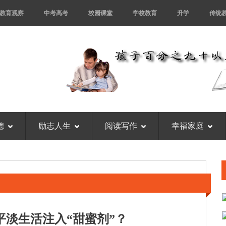
教育观察
中考高考
校园课堂
学校教育
升学
传统
德
励志人生
阅读写作
幸福家庭
平淡生活注入“甜蜜剂”？