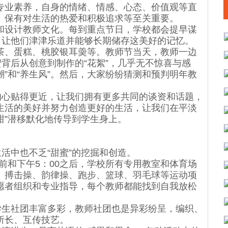
业素养，自身的情绪、情感、心态、价值观等直
、保有对生活的热爱和积极追求等至关重要。
设计教师文化。每到重点节日，学校都会提早谋
，让他们津津乐道并能够长期储存这美好的记忆。
、蛋糕、桃胶银耳羮等。教师节当天，教师一边
蜜背后从创意到制作的“花絮”，几乎无不惊喜与感
潮”和“养生风”。然后，大家纷纷猜测和预判明年教
心贴得更近，让我们拥有更多共同的谈资和话题，
生活的美好并努力创造更好的生活，让我们在平淡
甜”潜移默化地传导到学生身上。
活中也不乏“甜蜜”的挖掘和创造。
前和下午5：00之后，学校所有专用教室和体育场
、搏击操、韵律操、跑步、篮球、羽毛球等运动项
愿者组织和专业指导，每个教师都能找到自我放松
生社团丰富多彩，教师社团也是异彩纷呈，编织、
所长、互传技艺。