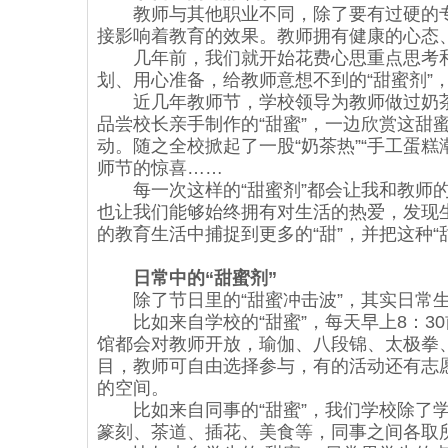
教师与其他职业不同，除了要有过硬的专
接影响着教育的效果。教师拥有健康的心态
几年前，我们就开始花费心思重点思考和
划、用心准备，给教师意想不到的“甜蜜剂”
近几年教师节，学校领导为教师做过奶茶
品尝校长亲手制作的“甜蜜”，一边欣赏这甜
动。随之全校掀起了一股“奶茶热”“手工蛋糕
师节的惊喜……
每一次这样的“甜蜜剂”都会让我和教师的
也让我们能够始终拥有对生活的热爱，发现
的教育生活中捕捉到更多的“甜”，并把这种“
日常中的“甜蜜剂”
除了节日里的“甜蜜冲击波”，其实日常生
比如来自学校的“甜蜜”，每天早上8：30
馆都会对教师开放，瑜伽、八段锦、太极拳
目，教师可自由选择参与，有的活动还有志
的空间。
比如来自同事的“甜蜜”，我们学校除了学
篆刻、茶道、插花、美食等，同事之间各取