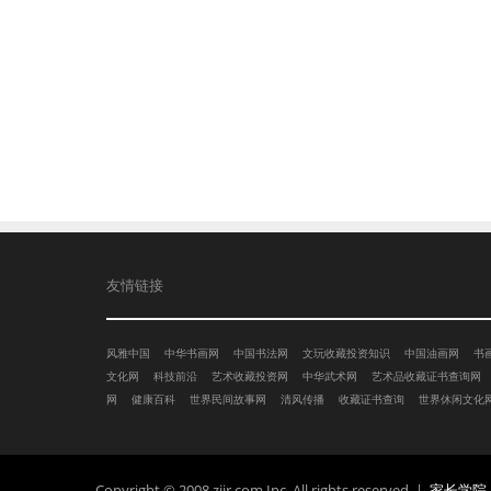
友情链接
风雅中国
中华书画网
中国书法网
文玩收藏投资知识
中国油画网
书
文化网
科技前沿
艺术收藏投资网
中华武术网
艺术品收藏证书查询网
网
健康百科
世界民间故事网
清风传播
收藏证书查询
世界休闲文化
Copyright © 2008 zjjr.com Inc. All rights reserved. |
家长学院