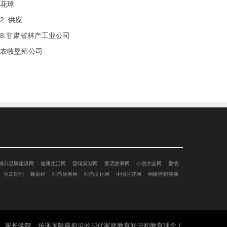
花球
2. 供应
8.甘肃省林产工业公司
农牧垦殖公司
城市品牌建设网
健康生活网
营销策划网
童话故事网
小说大全网
爱情
宝岛期刊
致富经
时尚休闲网
时尚文化网
中国兰花网
网络营销传播
家长学院 传递国际最前沿的现代家庭教育知识和教育理念！