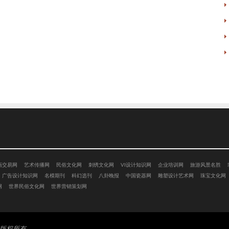
画交易网
艺术传播网
民俗文化网
刺绣文化网
VI设计知识网
企业培训网
旅游风景名胜
广告设计知识网
名模期刊
科幻选刊
八卦晚报
中国瓷器网
雕塑设计艺术网
珠宝文化网
网
世界民俗文化网
世界营销策划网
版权所有