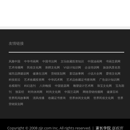
友情链接
风雅中国
中华书画网
中国书法网
文玩收藏投资知识
中国油画网
书画交易网
艺术传播网
民俗文化网
刺绣文化网
VI设计知识网
企业培训网
旅游风景名胜
城市品牌建设网
健康生活网
营销策划网
童话故事网
小说大全网
爱情文化网
科技前沿
艺术收藏投资网
中华武术网
艺术品收藏证书查询网
广告设计知识网
名模期刊
科幻选刊
八卦晚报
中国瓷器网
雕塑设计艺术网
珠宝文化网
宝岛期
刊
致富经
时尚休闲网
时尚文化网
中国兰花网
网络营销传播网
健康百科
世界民间故事网
清风传播
收藏证书查询
世界休闲文化网
世界民俗文化网
世界
营销策划网
Copyright © 2008 zjjr.com Inc. All rights reserved. |
家长学院
版权所