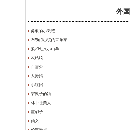
外国
勇敢的小裁缝
布勒门①镇的音乐家
狼和七只小山羊
灰姑娘
白雪公主
大拇指
小红帽
穿靴子的猫
林中睡美人
蓝胡子
仙女
校骸拇指