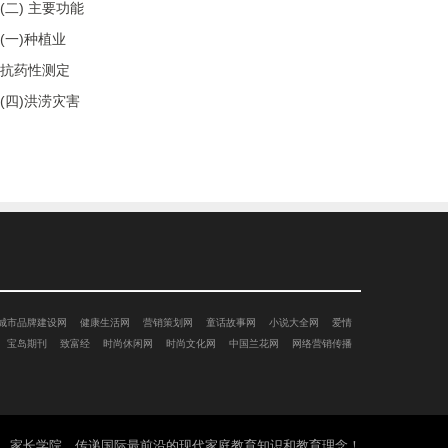
(二) 主要功能
(一)种植业
抗药性测定
(四)洪涝灾害
城市品牌建设网
健康生活网
营销策划网
童话故事网
小说大全网
爱情
宝岛期刊
致富经
时尚休闲网
时尚文化网
中国兰花网
网络营销传播
家长学院 传递国际最前沿的现代家庭教育知识和教育理念！