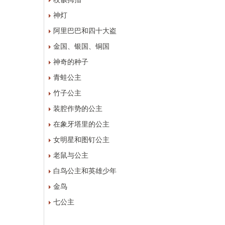
神灯
阿里巴巴和四十大盗
金国、银国、铜国
神奇的种子
青蛙公主
竹子公主
装腔作势的公主
在象牙塔里的公主
女明星和图钉公主
老鼠与公主
白鸟公主和英雄少年
金鸟
七公主