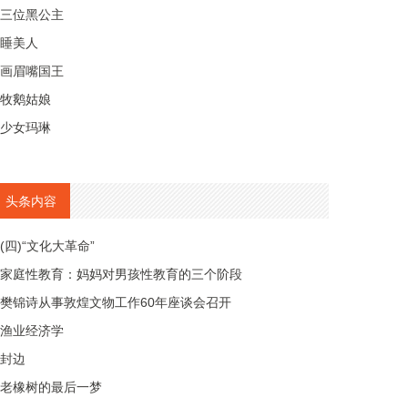
三位黑公主
睡美人
画眉嘴国王
牧鹅姑娘
少女玛琳
头条内容
(四)“文化大革命”
家庭性教育：妈妈对男孩性教育的三个阶段
樊锦诗从事敦煌文物工作60年座谈会召开
渔业经济学
封边
老橡树的最后一梦