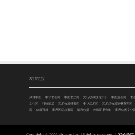
友情链接
风雅中国
中华书画网
中国书法网
文玩收藏投资知识
中国油画网
书
文化网
科技前沿
艺术收藏投资网
中华武术网
艺术品收藏证书查询网
网
健康百科
世界民间故事网
清风传播
收藏证书查询
世界休闲文化
Copyright © 2008 zjjr.com Inc. All rights reserved. |
家长学院