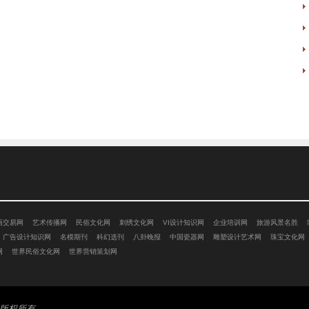
画交易网
艺术传播网
民俗文化网
刺绣文化网
VI设计知识网
企业培训网
旅游风景名胜
广告设计知识网
名模期刊
科幻选刊
八卦晚报
中国瓷器网
雕塑设计艺术网
珠宝文化网
网
世界民俗文化网
世界营销策划网
版权所有