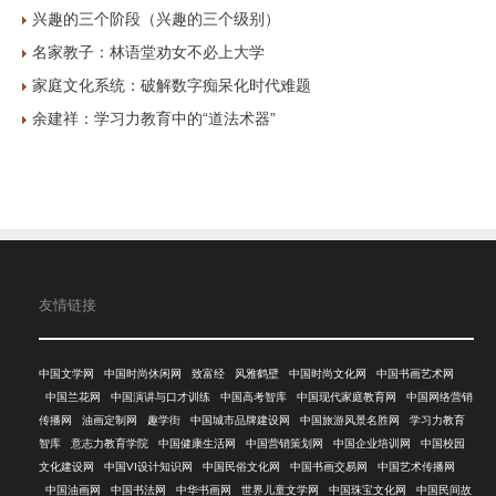
兴趣的三个阶段（兴趣的三个级别）
名家教子：林语堂劝女不必上大学
家庭文化系统：破解数字痴呆化时代难题
余建祥：学习力教育中的“道法术器”
友情链接
中国文学网
中国时尚休闲网
致富经
风雅鹤壁
中国时尚文化网
中国书画艺术网
中国兰花网
中国演讲与口才训练
中国高考智库
中国现代家庭教育网
中国网络营销
传播网
油画定制网
趣学街
中国城市品牌建设网
中国旅游风景名胜网
学习力教育
智库
意志力教育学院
中国健康生活网
中国营销策划网
中国企业培训网
中国校园
文化建设网
中国VI设计知识网
中国民俗文化网
中国书画交易网
中国艺术传播网
中国油画网
中国书法网
中华书画网
世界儿童文学网
中国珠宝文化网
中国民间故