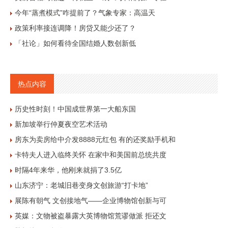
今年“蒸煮模式”咋提前了？气象专家：高温天
政策利率接连调降！房贷又能少还了？
「社论」如何看待全国结婚人数创新低
热点内容
历史性时刻！中国成世界第一大船东国
新加坡举行仲夏夜空艺术活动
房东为卖房给中介发8888元红包 有的还奖励手机和
卡特夫人进入临终关怀 在家中和美国前总统共度
时隔4年来华，他刚来就捐了3.5亿
山东济宁：老城旧巷变身文创旅游“打卡地”
展陈有朝气 文创接地气——企业博物馆创新与可
英媒：文物被盗暴露大英博物馆荒谬做派 拒还文