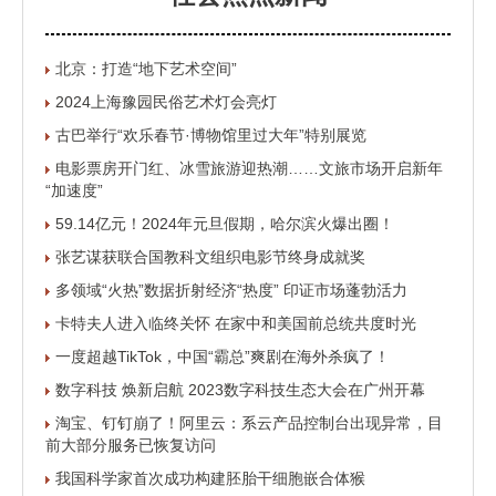
北京：打造“地下艺术空间”
2024上海豫园民俗艺术灯会亮灯
古巴举行“欢乐春节·博物馆里过大年”特别展览
电影票房开门红、冰雪旅游迎热潮……文旅市场开启新年
“加速度”
59.14亿元！2024年元旦假期，哈尔滨火爆出圈！
张艺谋获联合国教科文组织电影节终身成就奖
多领域“火热”数据折射经济“热度” 印证市场蓬勃活力
卡特夫人进入临终关怀 在家中和美国前总统共度时光
一度超越TikTok，中国“霸总”爽剧在海外杀疯了！
数字科技 焕新启航 2023数字科技生态大会在广州开幕
淘宝、钉钉崩了！阿里云：系云产品控制台出现异常，目
前大部分服务已恢复访问
我国科学家首次成功构建胚胎干细胞嵌合体猴