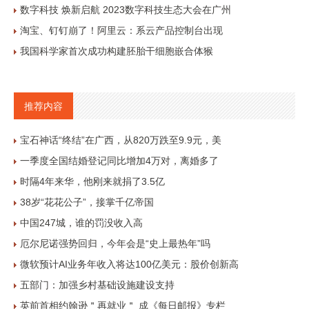
数字科技 焕新启航 2023数字科技生态大会在广州
淘宝、钉钉崩了！阿里云：系云产品控制台出现
我国科学家首次成功构建胚胎干细胞嵌合体猴
推荐内容
宝石神话“终结”在广西，从820万跌至9.9元，美
一季度全国结婚登记同比增加4万对，离婚多了
时隔4年来华，他刚来就捐了3.5亿
38岁“花花公子”，接掌千亿帝国
中国247城，谁的罚没收入高
厄尔尼诺强势回归，今年会是“史上最热年”吗
微软预计AI业务年收入将达100亿美元：股价创新高
五部门：加强乡村基础设施建设支持
英前首相约翰逊＂再就业＂ 成《每日邮报》专栏