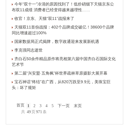
今年“双十一”冷清的原因找到了！低价硝烟下天猫京东公
布双11成绩 消费者已经变得越来越理性……
收官！京东、天猫“双11”战报来了
天猫双11首份战报：402个品牌成交破亿！38600个品牌
同比增速超过100%
国家数据局正式揭牌，数字政通迎来发展新机遇
李克强同志逝世
齐白石50余件精品原作将亮相第六届中国齐白石国际文化
艺术节
第二届“兴安盟·五角枫”杯世界疏林草原摄影大展开幕
宝石神话“终结”在广西，从820万跌至9.9元，美珠宝巨
头：坏了规矩
首页
1
2
3
4
5
下一页
末页
共
49
页
971
条