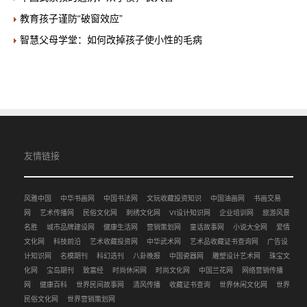
教育孩子谨防“破窗效应”
智慧父母学堂：如何改掉孩子使小性的毛病
友情链接
风雅中国
中华书画网
中国书法网
文玩收藏投资知识
中国油画网
书画交易
网
艺术传播网
民俗文化网
刺绣文化网
VI设计知识网
企业培训网
旅游风景
名胜
城市品牌建设网
健康生活网
营销策划网
童话故事网
小说大全网
爱情
文化网
科技前沿
艺术收藏投资网
中华武术网
艺术品收藏证书查询网
广告设
计知识网
名模期刊
科幻选刊
八卦晚报
中国瓷器网
雕塑设计艺术网
珠宝文
化网
宝岛期刊
致富经
时尚休闲网
时尚文化网
中国兰花网
网络营销传播
网
健康百科
世界民间故事网
清风传播
收藏证书查询
世界休闲文化网
世界
民俗文化网
世界营销策划网