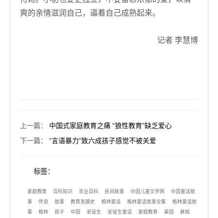
爽的亲情滋润自己，逼着自己成熟起来。
记者 李慧博
上一篇
：
中国式家庭教育之痛 “狼性教育”缺乏爱心
下一篇
：
“言语暴力”致六成孩子感觉不被关爱
标签：
家庭教育
百科知识
农业百科
民间故事
中国儿童文学网
中国童话故
事
传说
故事
教育发展史
格林童话
格林童话故事全集
格林童话故
事
格林
孩子
中国
安徒生
安徒生童话
家庭教育
美国
彝族