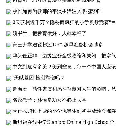
教育部：职业教育决不是单纯的就业教育
校长如何为教师的平淡生活注入“甜蜜剂”？
3天获利近千万？隐秘而疯狂的小学奥数竞赛“生
魏书生：把教育做好，人就幸福了
高三升学途径超过10种 越早准备机会越多
华为任正非：边缘业务全线收缩和关闭，把寒气
中文到底有多美？美到窒息，每一个中国人应该
“天赋基因”检测靠谱吗？
周海宏：感性素质和感性智慧对人生的影响，艺
名家教子：林语堂劝女不必上大学
为什么超过七成的小学优等生到初中成绩会骤降
斯坦福在线中学Stanford Online High School全