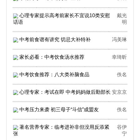
心理专家提示高考前家长不宜说10类安慰
戴光
话语
明
中考前食谱有讲究 切忌大补特补
冯美琳
家长必看：中考饮食汤水推荐
幸琦昕
中考饮食推荐：八大类补脑食品
佚名
心理专家：考试在即 中考妈妈做后勤部长
安京京
中考压力来袭 初三母子“斗信”成盟友
佚名
著名营养专家：临考进补非但没用反添紧
谷伊
张
宁