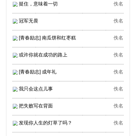
挺住，意味着一切
佚名
冠军无畏
佚名
[青春励志] 南瓜饼和红枣糕
佚名
或许你就在成功的路上
佚名
[青春励志] 成年礼
佚名
我只会这点儿事
佚名
把失败写在背面
佚名
发现你人生的灯草了吗？
佚名