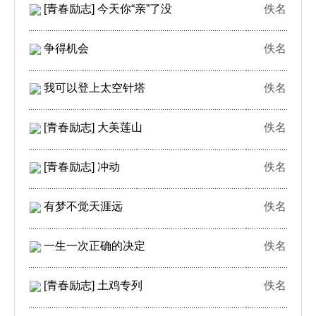
[青春励志] 今天你“亲”了没
佚名
争得机会
佚名
我可以登上太空针塔
佚名
[青春励志] 大美莲山
佚名
[青春励志] 冲动
佚名
有梦不觉天涯远
佚名
一生一次正确的决定
佚名
[青春励志] 土鸡专列
佚名