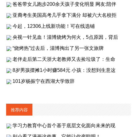
爸爸带女儿跑步200余天孩子变化明显 网友:陪伴
亚裔考生美国高考几乎拿下满分 却被六大名校拒
今起，12306上线新功能！可在线选铺
央视一针见血！淄博烧烤为何火，5点原因，背后
“烧烤热”过去后，淄博掏出了另一张文旅牌
老伴走后第二天浙大老教师又去捡垃圾了：生命
8岁男孩摆摊1小时赚584元 小孩：没想到生意这
101岁杨振宁在西湖大学致辞
推荐内容
学习力教育中心首个基于底层文化面向未来的现
别小看了漫画这件事，它能让你变聪明！